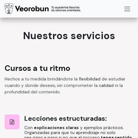
Ir al contenido
Nuestros servicios
Cursos a tu ritmo
Hechos a tu medida brindándote la
flexibilidad
de estudiar
cuando y donde desees, sin comprometer la
calidad
ni la
profundidad del contenido.
Lecciones estructuradas:
Con
explicaciones claras
y ejemplos prácticos.
Organizadas para que tu aprendizaje no solo
sea
paso a paso
si no que el proceso
tenga sentido.