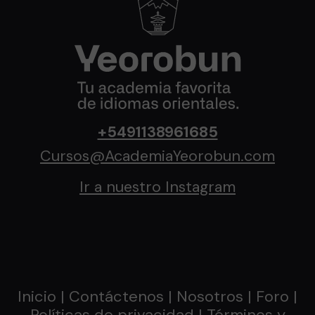
+5491138961685
Cursos@AcademiaYeorobun.com
Ir a nuestro Instagram
Inicio
|
Contáctenos
|
Nosotros
| Foro |
Políticas de privacidad
| Términos y