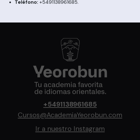
Teléfono:
+5491138961685.
+5491138961685
Cursos@AcademiaYeorobun.com
Ir a nuestro Instagram