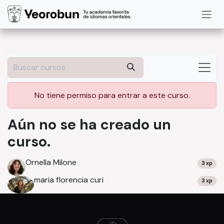
Ir al contenido
No tiene permiso para entrar a este curso.
Aún no se ha creado un
curso.
Ornella Milone
3 xp
maria florencia curi
3 xp