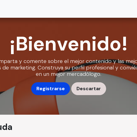
no
Japonés
Chino
La Academia
Información
Ayuda
¡Bienvenido!
parta y comente sobre el mejor contenido y las mej
s de marketing. Construya su perfil profesional y convié
en un mejor mercadólogo.
Registrarse
Descartar
uda