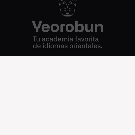
+5491138961685
Cursos@AcademiaYeorobun.com
Ir a nuestro Instagram
|
Nosotros
| Foro |
Políticas de privacidad
| T