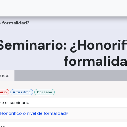
no
Japonés
Chino
La Academia
Información
Ayuda
e formalidad?
Seminario: ¿Honorifi
formalid
urso
ario
A tu ritmo
Coreano
e el seminario
Honorifico o nivel de formalidad?