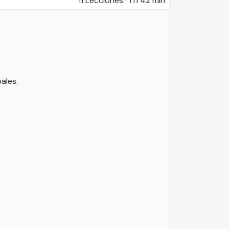
11
Lecciones
·
1 h 42 min
ales.