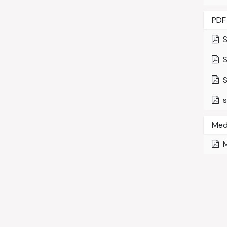
PDF
S
S
S
s
Med