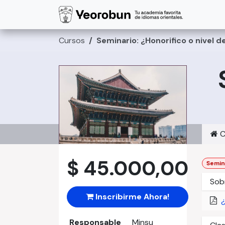
Ir al contenido
Corea
Cursos
Seminario: ¿Honorifico o nivel d
C
$
45.000,00
Semin
Sobr
Inscribirme Ahora!
¿
Responsable
Minsu