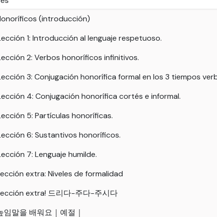
ses
onoríficos (introducción)
Lección 1: Introducción al lenguaje respetuoso.
Lección 2: Verbos honoríficos infinitivos.
Lección 3: Conjugación honorífica formal en los 3 tiempos verb
Lección 4: Conjugación honorífica cortés e informal.
Lección 5: Partículas honoríficas.
Lección 6: Sustantivos honoríficos.
Lección 7: Lenguaje humilde.
ección extra: Niveles de formalidad
Lección extra! 드리다-주다-주시다
높임말을 배워요｜예절｜