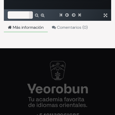
Más información
Comentarios (
0
)