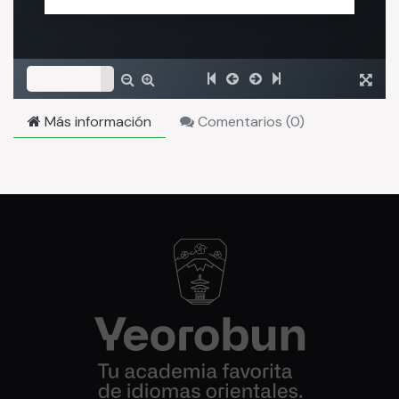
Más información
Comentarios (
0
)